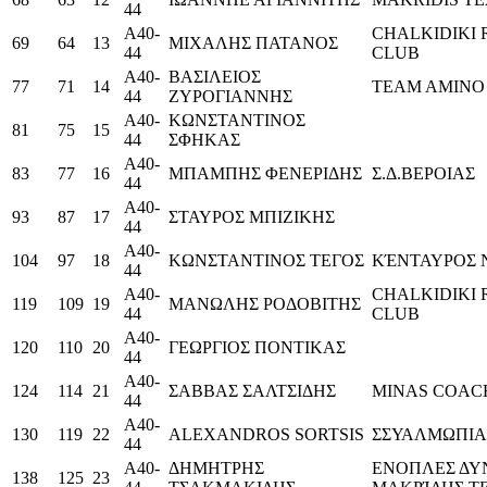
44
Α40-
CHALKIDIKI
69
64
13
ΜΙΧΑΛΗΣ ΠΑΤΑΝΟΣ
44
CLUB
Α40-
ΒΑΣΙΛΕΙΟΣ
77
71
14
ΤΕΑΜ ΑΜΙΝΟ
44
ΖΥΡΟΓΙΑΝΝΗΣ
Α40-
ΚΩΝΣΤΑΝΤΙΝΟΣ
81
75
15
44
ΣΦΗΚΑΣ
Α40-
83
77
16
ΜΠΑΜΠΗΣ ΦΕΝΕΡΙΔΗΣ
Σ.Δ.ΒΕΡΟΙΑΣ
44
Α40-
93
87
17
ΣΤΑΥΡΟΣ ΜΠΙΖΙΚΗΣ
44
Α40-
104
97
18
ΚΩΝΣΤΑΝΤΙΝΟΣ ΤΕΓΟΣ
ΚΈΝΤΑΥΡΟΣ 
44
Α40-
CHALKIDIKI
119
109
19
ΜΑΝΩΛΗΣ ΡΟΔΟΒΙΤΗΣ
44
CLUB
Α40-
120
110
20
ΓΕΩΡΓΙΟΣ ΠΟΝΤΙΚΑΣ
44
Α40-
124
114
21
ΣΑΒΒΑΣ ΣΑΛΤΣΙΔΗΣ
MINAS COAC
44
Α40-
130
119
22
ALEXANDROS SORTSIS
ΣΣΥΑΛΜΩΠΙΑ
44
Α40-
ΔΗΜΗΤΡΗΣ
ΕΝΟΠΛΕΣ ΔΥ
138
125
23