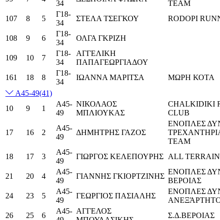
34
TEAM
Γ18-
107
8
5
ΣΤΕΛΑ ΤΣΕΓΚΟΥ
RODOPI RUN
34
Γ18-
108
9
6
ΟΛΓΑ ΓΚΡΙΖΗ
34
Γ18-
ΑΓΓΕΛΙΚΗ
109
10
7
34
ΠΑΠΑΓΕΩΡΓΙΑΔΟΥ
Γ18-
161
18
8
ΙΩΑΝΝΑ ΜΑΡΙΤΣΑ
ΜΩΡΗ ΚΟΤΑ
34
Α45-49
(41)
Α45-
ΝΙΚΟΛΑΟΣ
CHALKIDIKI
10
9
1
49
ΜΠΛΙΟΥΚΑΣ
CLUB
ΕΝΟΠΛΕΣ ΔΥ
Α45-
17
16
2
ΔΗΜΗΤΡΗΣ ΓΑΖΟΣ
ΤΡΕΧΑΝΤΗΡΙ
49
TEAM
Α45-
18
17
3
ΓΙΩΡΓΟΣ ΚΕΛΕΠΟΥΡΗΣ
ALL TERRAI
49
Α45-
ΕΝΟΠΛΕΣ ΔΥΝ
21
20
4
ΓΙΑΝΝΗΣ ΓΚΙΟΡΤΖΙΝΗΣ
49
ΒΕΡΟΙΑΣ
Α45-
ΕΝΟΠΛΕΣ ΔΥ
24
23
5
ΓΕΩΡΓΙΟΣ ΠΑΣΙΑΛΗΣ
49
ΑΝΕΞΆΡΤΗΤ
Α45-
ΑΓΓΕΛΟΣ
26
25
6
Σ.Δ.ΒΕΡΟΙΑΣ
49
ΜΠΟΥΛΑΣΙΚΗΣ