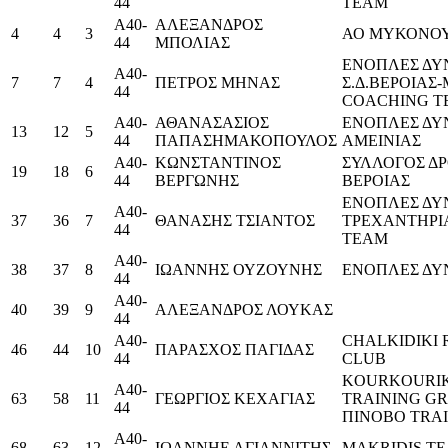
44
TEAM
Α40-
ΑΛΕΞΑΝΔΡΟΣ
4
4
3
ΑΟ ΜΥΚΟΝΟΥ
44
ΜΠΟΛΙΑΣ
ΕΝΟΠΛΕΣ ΔΥ
Α40-
7
7
4
ΠΕΤΡΟΣ ΜΗΝΑΣ
Σ.Δ.ΒΕΡΟΙΑΣ
44
COACHING T
Α40-
ΑΘΑΝΑΣΑΣΙΟΣ
ΕΝΟΠΛΕΣ ΔΥΝ
13
12
5
44
ΠΑΠΑΣΗΜΑΚΟΠΟΥΛΟΣ
ΑΜΕΙΝΙΑΣ
Α40-
ΚΩΝΣΤΑΝΤΙΝΟΣ
ΣΥΛΛΟΓΟΣ Δ
19
18
6
44
ΒΕΡΓΩΝΗΣ
ΒΕΡΟΙΑΣ
ΕΝΟΠΛΕΣ ΔΥ
Α40-
37
36
7
ΘΑΝΑΣΗΣ ΤΣΙΑΝΤΟΣ
ΤΡΕΧΑΝΤΗΡΙ
44
TEAM
Α40-
38
37
8
ΙΩΑΝΝΗΣ ΟΥΖΟΥΝΗΣ
ΕΝΟΠΛΕΣ ΔΥ
44
Α40-
40
39
9
ΑΛΕΞΑΝΔΡΟΣ ΛΟΥΚΑΣ
44
Α40-
CHALKIDIKI
46
44
10
ΠΑΡΑΣΧΟΣ ΠΑΓΙΔΑΣ
44
CLUB
KOURKOURIK
Α40-
63
58
11
ΓΕΩΡΓΙΟΣ ΚΕΧΑΓΙΑΣ
TRAINING GR
44
ΠΙΝΟΒΟ TRA
Α40-
68
63
12
ΙΩΑΝΝΗΕ ΑΓΙΑΝΝΙΤΗΣ
MAKRIDIS T