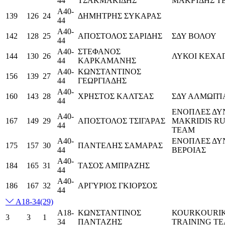
44
ΤΣΑΚΜΑΚΙΔΗΣ
ΜΑΚΡΊΔΗΣ T
Α40-
139
126
24
ΔΗΜΗΤΡΗΣ ΣΥΚΑΡΑΣ
44
Α40-
142
128
25
ΑΠΟΣΤΟΛΟΣ ΣΑΡΙΔΗΣ
ΣΔΥ ΒΟΛΟΥ
44
Α40-
ΣΤΕΦΑΝΟΣ
144
130
26
ΛΥΚΟΙ ΚΕΧΑ
44
ΚΑΡΚΑΜΑΝΗΣ
Α40-
ΚΩΝΣΤΑΝΤΙΝΟΣ
156
139
27
44
ΓΕΩΡΓΙΑΔΗΣ
Α40-
160
143
28
ΧΡΗΣΤΟΣ ΚΑΛΤΣΑΣ
ΣΔΥ ΑΛΜΩΠΊ
44
ΕΝΟΠΛΕΣ ΔΥ
Α40-
167
149
29
ΑΠΟΣΤΟΛΟΣ ΤΣΙΓΑΡΑΣ
MAKRIDIS R
44
TEAM
Α40-
ΕΝΟΠΛΕΣ ΔΥΝ
175
157
30
ΠΑΝΤΕΛΗΣ ΣΑΜΑΡΑΣ
44
ΒΕΡΟΙΑΣ
Α40-
184
165
31
ΤΑΣΟΣ ΑΜΠΡΑΖΗΣ
44
Α40-
186
167
32
ΑΡΓΥΡΙΟΣ ΓΚΙΟΡΣΟΣ
44
Α18-34
(29)
Α18-
ΚΩΝΣΤΑΝΤΙΝΟΣ
ΚΟURKOURIK
3
3
1
34
ΠΑΝΤΑΖΗΣ
TRAINING T