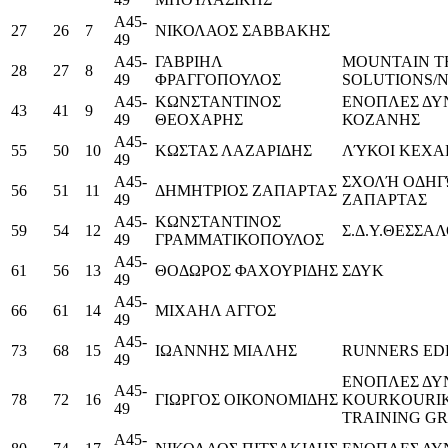
Α45-
27
26
7
ΝΙΚΟΛΑΟΣ ΣΑΒΒΑΚΗΣ
49
Α45-
ΓΑΒΡΙΗΛ
MOUNTAIN T
28
27
8
49
ΦΡΑΓΓΟΠΟΥΛΟΣ
SOLUTIONS/
Α45-
ΚΩΝΣΤΑΝΤΙΝΟΣ
ΕΝΟΠΛΕΣ ΔΥ
43
41
9
49
ΘΕΟΧΑΡΗΣ
ΚΟΖΑΝΗΣ
Α45-
55
50
10
ΚΩΣΤΑΣ ΛΑΖΑΡΙΔΗΣ
ΛΎΚΟΙ ΚΕΧΑ
49
Α45-
ΣΧΟΛΉ ΟΔΗ
56
51
11
ΔΗΜΗΤΡΙΟΣ ΖΑΠΑΡΤΑΣ
49
ΖΑΠΑΡΤΑΣ
Α45-
ΚΩΝΣΤΑΝΤΙΝΟΣ
59
54
12
Σ.Δ.Υ.ΘΕΣΣΑ
49
ΓΡΑΜΜΑΤΙΚΟΠΟΥΛΟΣ
Α45-
61
56
13
ΘΟΔΩΡΟΣ ΦΑΧΟΥΡΙΔΗΣ
ΣΔΥΚ
49
Α45-
66
61
14
ΜΙΧΑΗΛ ΑΓΓΟΣ
49
Α45-
73
68
15
ΙΩΑΝΝΗΣ ΜΙΑΛΗΣ
RUNNERS ED
49
ΕΝΟΠΛΕΣ ΔΥ
Α45-
78
72
16
ΓΙΩΡΓΟΣ ΟΙΚΟΝΟΜΙΔΗΣ
KOURKOURIK
49
TRAINING G
Α45-