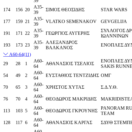
39
Α35-
174
156
20
ΣΙΜΟΣ ΘΕΟΣΙΔΗΣ
STAR WARS
39
Α35-
177
159
21
VLATKO SEMENAKOV
GEVGELIJA
39
Α35-
ΣΥΛΛΟΓΟΣ Δ
191
171
22
ΓΕΩΡΓΙΟΣ ΑΥΓΕΡΗΣ
39
ΙΩΑΝΝΙΝΩΝ
Α35-
ΑΛΕΞΑΝΔΡΟΣ
193
173
23
ΕΝΟΠΛΕΣ ΔΥ
39
ΒΑΛΚΑΝΟΣ
Α60-64
(11)
Α60-
ΕΝΟΠΛΕΣ ΔΥ
29
28
1
ΑΘΑΝΑΣΙΟΣ ΤΣΕΛΙΟΣ
64
SAKIS RUNN
Α60-
54
49
2
ΕΥΣΤΑΘΙΟΣ ΤΕΝΤΖΙΔΗΣ
ΟΜΓ
64
Α60-
70
65
3
ΧΡΗΣΤΟΣ ΧΥΤΑΣ
Σ.Δ.Υ.Θ.
64
Α60-
76
70
4
ΘΕΟΔΩΡΟΣ ΜΑΚΡΙΔΗΣ
MAKRIDISTE
64
Α60-
PANORAM R
113
103
5
ΘΕΟΔΩΡΟΣ ΓΚΡΟΥΝΗΣ
64
TEAM
Α60-
128
117
6
ΑΘΑΝΑΣΙΟΣ ΚΑΡΓΑΣ
ΣΔΥΘ ΣΤΕΜΠ
64
Α60-