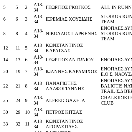
Α18-
5
5
2
ΓΕΩΡΓΙΟΣ ΓΚΟΓΚΟΣ
ALL-IN RUN
34
Α18-
STOIKOS RU
6
6
3
ΙΕΡΕΜΙΑΣ ΧΟΥΣΙΔΗΣ
34
TEAM
ΕΝΟΠΛΕΣ ΔΥΝ
Α18-
8
8
4
ΝΙΚΟΛΑΟΣ ΠΑΡΘΕΝΗΣ
STOIKOS RU
34
TEAM
Α18-
ΚΩΝΣΤΑΝΤΙΝΟΣ
12
11
5
34
ΚΑΡΑΤΖΑΣ
Α18-
14
13
6
ΓΕΩΡΓΙΟΣ ΑΝΤΩΝΙΟΥ
ΕΝΟΠΛΕΣ ΔΥ
34
Α18-
ΕΝΟΠΛΕΣ ΔΥ
20
19
7
ΙΩΑΝΝΗΣ ΚΑΡΑΜΙΧΟΣ
34
Ε.Ο.Σ. ΝΑΟΥΣ
ΕΝΟΠΛΕΣ ΔΥ
Α18-
ΠΑΝΑΓΙΩΤΗΣ
22
21
8
BALIOTIS NA
34
ΑΛΑΦΟΓΙΑΝΝΗΣ
TRAIL-Σ.Δ ΒΈ
Α18-
CHALKIDIKI
25
24
9
ALFRED GAXHJA
34
CLUB
Α18-
30
29
10
ΠΕΤΡΟΣ ΚΙΤΣΑΣ
34
Α18-
ΚΩΝΣΤΑΝΤΙΝΟΣ
33
32
11
34
ΑΓΟΡΑΣΤΙΔΗΣ