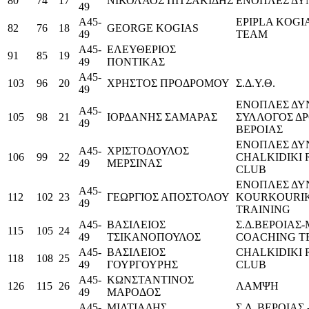
80
74
17
ΝΙΚΟΛΑΟΣ ΠΙΤΣΑΚΙΔΗΣ
ΕΝΟΠΛΕΣ ΔΥ
49
Α45-
EPIPLA KOGI
82
76
18
GEORGE KOGIAS
49
TEAM
Α45-
ΕΛΕΥΘΕΡΙΟΣ
91
85
19
49
ΠΟΝΤΙΚΑΣ
Α45-
103
96
20
ΧΡΗΣΤΟΣ ΠΡΟΔΡΟΜΟΥ
Σ.Δ.Υ.Θ.
49
ΕΝΟΠΛΕΣ ΔΥ
Α45-
105
98
21
ΙΟΡΔΑΝΗΣ ΣΑΜΑΡΑΣ
ΣΥΛΛΟΓΟΣ Δ
49
ΒΕΡΟΙΑΣ
ΕΝΟΠΛΕΣ ΔΥ
Α45-
ΧΡΙΣΤΟΔΟΥΛΟΣ
106
99
22
CHALKIDIKI
49
ΜΕΡΣΙΝΑΣ
CLUB
ΕΝΟΠΛΕΣ ΔΥ
Α45-
112
102
23
ΓΕΩΡΓΙΟΣ ΑΠΟΣΤΟΛΟΥ
KOURKOURIK
49
TRAINING
Α45-
ΒΑΣΙΛΕΙΟΣ
Σ.Δ.ΒΕΡΟΙΑΣ
115
105
24
49
ΤΣΙΚΑΝΟΠΟΥΛΟΣ
COACHING T
Α45-
ΒΑΣΙΛΕΙΟΣ
CHALKIDIKI
118
108
25
49
ΓΟΥΡΓΟΥΡΗΣ
CLUB
Α45-
ΚΩΝΣΤΑΝΤΙΝΟΣ
126
115
26
ΛΑΜΨΗ
49
ΜΑΡΟΔΟΣ
Α45-
ΜΙΛΤΙΑΔΗΣ
Σ.Δ. ΒΕΡΟΙΑΣ 