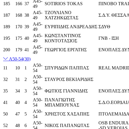
Α45-
185
166
37
SOTIRIOS TOKAS
ΠΙΝΟΒΟ TRA
49
Α45-
ΤΖΟΥΛΙΑΝΟ
187
168
38
Σ.Δ.Υ. ΘΕΣΣ
49
ΧΑΤΖΗΚΩΣΤΑΣ
Α45-
189
170
39
ΕΥΡΙΠΙΔΗΣ ΑΝΔΡΕΑΔΗΣ
ΣΔΥΘ
49
Α45-
ΚΩΝΣΤΑΝΤΙΝΟΣ
195
175
40
ΓΝΒ - ΙΣΗ
49
ΚΟΝΤΟΤΑΣΙΟΣ
Α45-
200
179
41
ΓΕΩΡΓΙΟΣ ΕΡΓΑΤΗΣ
ΕΝΟΠΛΕΣ ΔΥ
49
Α50-54
(30)
Α50-
11
10
1
ΣΠΥΡΙΔΩΝ ΠΑΠΠΑΣ
REAL MADRI
54
Α50-
32
31
2
ΣΤΑΥΡΟΣ ΒΕΚΙΑΡΙΔΗΣ
54
Α50-
35
34
3
ΦΩΤΙΟΣ ΓΙΑΝΝΙΔΗΣ
ΕΝΟΠΛΕΣ ΔΥ
54
Α50-
ΠΑΝΑΓΙΩΤΗΣ
41
40
4
Σ.Δ.Ο.ΕΟΡΔΑΙ
54
ΜΠΑΜΠΟΥΝΑΣ
Α50-
50
47
5
ΧΡΗΣΤΟΣ ΧΑΣΑΠΗΣ
ΠΤΟΛΕΜΑΙΔ
54
Α50-
OSB ENDURA
52
48
6
ΝΙΚΟΣ ΠΑΠΑΝΩΤΑΣ
54
-SD VEROIAS