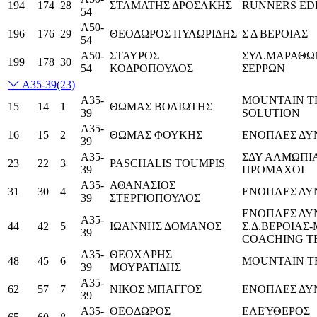
194
174
28
ΣΤΑΜΑΤΗΣ ΔΡΟΣΑΚΗΣ
RUNNERS ED
54
Α50-
196
176
29
ΘΕΟΔΩΡΟΣ ΠΥΛΩΡΙΔΗΣ
Σ Δ ΒΕΡΟΙΑΣ
54
Α50-
ΣΤΑΥΡΟΣ
ΣΥΛ.ΜΑΡΑΘ
199
178
30
54
ΚΟΔΡΟΠΟΥΛΟΣ
ΣΕΡΡΩΝ
Α35-39
(23)
Α35-
MOUNTAIN T
15
14
1
ΘΩΜΑΣ ΒΟΛΙΩΤΗΣ
39
SOLUTION
Α35-
16
15
2
ΘΩΜΑΣ ΦΟΥΚΗΣ
ΕΝΟΠΛΕΣ ΔΥ
39
Α35-
ΣΔΥ ΑΛΜΩΠΙΑ
23
22
3
PASCHALIS TOUMPIS
39
ΠΡΟΜΑΧΟΙ
Α35-
ΑΘΑΝΑΣΙΟΣ
31
30
4
ΕΝΟΠΛΕΣ ΔΥ
39
ΣΤΕΡΓΙΟΠΟΥΛΟΣ
ΕΝΟΠΛΕΣ ΔΥ
Α35-
44
42
5
ΙΩΑΝΝΗΣ ΔΟΜΑΝΟΣ
Σ.Δ.ΒΕΡΟΙΑΣ
39
COACHING T
Α35-
ΘΕΟΧΑΡΗΣ
48
45
6
MOUNTAIN T
39
ΜΟΥΡΑΤΙΔΗΣ
Α35-
62
57
7
ΝΙΚΟΣ ΜΠΑΓΓΟΣ
ΕΝΟΠΛΕΣ ΔΥ
39
Α35-
ΘΕΟΔΩΡΟΣ
ΕΛΕΎΘΕΡΟΣ