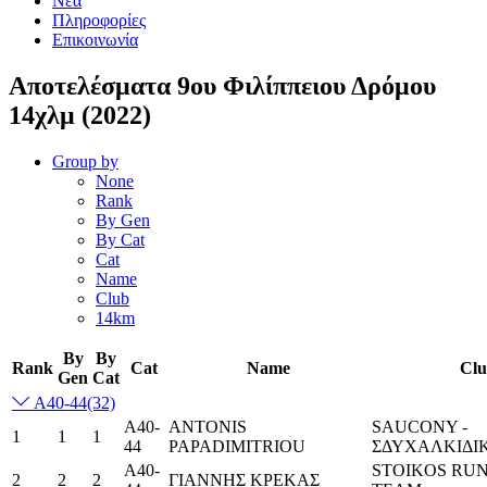
Νέα
Πληροφορίες
Επικοινωνία
Αποτελέσματα 9ου Φιλίππειου Δρόμου
14χλμ (2022)
Group by
None
Rank
By Gen
By Cat
Cat
Name
Club
14km
By
By
Rank
Cat
Name
Cl
Gen
Cat
Α40-44
(32)
Α40-
ANTONIS
SAUCONY -
1
1
1
44
PAPADIMITRIOU
ΣΔΥΧΑΛΚΙΔΙΚ
Α40-
STOIKOS RU
2
2
2
ΓΙΑΝΝΗΣ ΚΡΕΚΑΣ