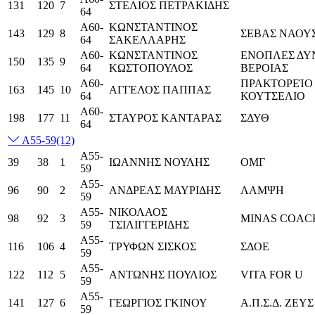
131
120
7
ΣΤΕΛΙΟΣ ΠΕΤΡΑΚΙΔΗΣ
64
Α60-
ΚΩΝΣΤΑΝΤΙΝΟΣ
143
129
8
ΣΕΒΑΣ ΝΑΟΥ
64
ΣΑΚΕΛΛΑΡΗΣ
Α60-
ΚΩΝΣΤΑΝΤΙΝΟΣ
ΕΝΟΠΛΕΣ ΔΥΝ
150
135
9
64
ΚΩΣΤΟΠΟΥΛΟΣ
ΒΕΡΟΙΑΣ
Α60-
ΠΡΑΚΤΟΡΕΊΟ
163
145
10
ΑΓΓΕΛΟΣ ΠΑΠΠΑΣ
64
ΚΟΥΤΣΕΛΙΟ
Α60-
198
177
11
ΣΤΑΥΡΟΣ ΚΑΝΤΑΡΑΣ
ΣΔΥΘ
64
Α55-59
(12)
Α55-
39
38
1
ΙΩΑΝΝΗΣ ΝΟΥΛΗΣ
ΟΜΓ
59
Α55-
96
90
2
ΑΝΔΡΕΑΣ ΜΑΥΡΙΔΗΣ
ΛΑΜΨΗ
59
Α55-
ΝΙΚΟΛΑΟΣ
98
92
3
MINAS COAC
59
ΤΣΙΛΙΓΓΕΡΙΔΗΣ
Α55-
116
106
4
ΤΡΥΦΩΝ ΣΙΣΚΟΣ
ΣΔΟΕ
59
Α55-
122
112
5
ΑΝΤΩΝΗΣ ΠΟΥΛΙΟΣ
VITA FOR U
59
Α55-
141
127
6
ΓΕΩΡΓΙΟΣ ΓΚΙΝΟΥ
Α.Π.Σ.Δ. ΖΕΥΣ
59