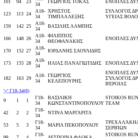
101
94
23
ΓΕΩΡΓΙΟΣ ΤΟΚΑΣ
ΕΝΟΠΛΕΣ ΔΥ
34
Α18-
ΧΡΗΣΤΟΣ
ΣΥΛΛΟΓΟΣ Δ
123
113
24
34
ΤΙΜΠΛΑΛΕΞΗΣ
ΥΓΕΙΑΣ ΒΟΛ
Α18-
159
142
25
ΒΑΣΙΛΗΣ ΛΑΜΠΗΣ
34
Α18-
ΦΙΛΙΠΠΟΣ
166
148
26
ΕΝΟΠΛΕΣ ΔΥ
34
ΘΕΟΦΑΝΑΚΗΣ
Α18-
170
152
27
ΙΟΡΔΑΝΗΣ ΣΑΟΥΛΙΔΗΣ
34
Α18-
173
155
28
ΗΛΙΑΣ ΠΑΝΑΓΙΩΤΙΔΗΣ
ΕΝΟΠΛΕΣ ΔΥ
34
ΕΝΟΠΛΕΣ ΔΥ
Α18-
ΓΕΩΡΓΙΟΣ
182
163
29
ΣΎΛΛΟΓΟΣ Δ
34
ΚΕΛΕΠΟΥΡΗΣ
ΒΈΡΟΙΑΣ
Γ18-34
(8)
Γ18-
ΒΑΣΙΛΙΚΗ
STOIKOS RU
9
1
1
34
ΚΩΝΣΤΑΝΤΙΝΟΠΟΥΛΟΥ
TEAM
Γ18-
42
2
2
ΝΤΙΝΑ ΜΑΡΓΑΡΙΤΑ
34
Γ18-
ΤΡΕΧΑΛΆΚΗ
53
5
3
ΜΑΡΙΑ ΠΕΚΟΠΟΥΛΟΥ
34
ΣΕΡΒΊΩΝ
Γ18-
STOIKOS RU
99
7
4
ΔΕΣΠΟΙΝΑ ΦΛΩΚΑ