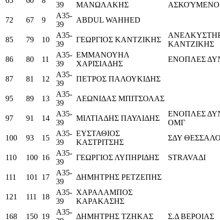
65
60
8
39
ΜΑΝΩΛΑΚΗΣ
ΑΣΚΟΎΜΕΝΟ
Α35-
72
67
9
ABDUL WAHHED
39
Α35-
ΑΝΕΛΚΥΣΤΗ
85
79
10
ΓΕΩΡΓΙΟΣ ΚΑΝΤΖΙΚΗΣ
39
ΚΑΝΤΖΙΚΗΣ
Α35-
ΕΜΜΑΝΟΥΗΛ
86
80
11
ΕΝΟΠΛΕΣ ΔΥ
39
ΧΑΡΙΣΙΑΔΗΣ
Α35-
87
81
12
ΠΕΤΡΟΣ ΠΑΛΟΥΚΙΔΗΣ
39
Α35-
95
89
13
ΛΕΩΝΙΔΑΣ ΜΠΙΤΣΟΛΑΣ
39
Α35-
ΕΝΟΠΛΕΣ ΔΥ
97
91
14
ΜΙΛΤΙΑΔΗΣ ΠΑΥΛΙΔΗΣ
39
ΟΜΓ
Α35-
ΕΥΣΤΑΘΙΟΣ
100
93
15
ΣΔΥ ΘΕΣΣΑΛ
39
ΚΑΣΤΡΙΤΣΗΣ
Α35-
110
100
16
ΓΕΩΡΓΙΟΣ ΛΥΠΗΡΙΔΗΣ
STRAVAΔΙ
39
Α35-
111
101
17
ΔΗΜΗΤΡΗΣ ΡΕΤΖΕΠΗΣ
39
Α35-
ΧΑΡΑΛΑΜΠΟΣ
121
111
18
39
ΚΑΡΑΚΑΣΗΣ
Α35-
168
150
19
ΔΗΜΗΤΡΗΣ ΤΖΗΚΑΣ
Σ.Δ ΒΕΡΟΙΑΣ