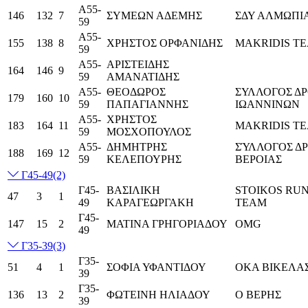
Α55-
146
132
7
ΣΥΜΕΩΝ ΑΔΕΜΗΣ
ΣΔΥ ΑΛΜΩΠΙ
59
Α55-
155
138
8
ΧΡΗΣΤΟΣ ΟΡΦΑΝΙΔΗΣ
MAKRIDIS T
59
Α55-
ΑΡΙΣΤΕΙΔΗΣ
164
146
9
59
ΑΜΑΝΑΤΙΔΗΣ
Α55-
ΘΕΟΔΩΡΟΣ
ΣΥΛΛΟΓΟΣ Δ
179
160
10
59
ΠΑΠΑΓΙΑΝΝΗΣ
ΙΩΑΝΝΙΝΩΝ
Α55-
ΧΡΗΣΤΟΣ
183
164
11
MAKRIDIS T
59
ΜΟΣΧΟΠΟΥΛΟΣ
Α55-
ΔΗΜΗΤΡΗΣ
ΣΎΛΛΟΓΟΣ Δ
188
169
12
59
ΚΕΛΕΠΟΥΡΗΣ
ΒΕΡΟΙΑΣ
Γ45-49
(2)
Γ45-
ΒΑΣΙΛΙΚΗ
STOIKOS RU
47
3
1
49
ΚΑΡΑΓΕΩΡΓΑΚΗ
TEAM
Γ45-
147
15
2
ΜΑΤΙΝΑ ΓΡΗΓΟΡΙΑΔΟΥ
OMG
49
Γ35-39
(3)
Γ35-
51
4
1
ΣΟΦΙΑ ΥΦΑΝΤΙΔΟΥ
ΟΚΑ ΒΙΚΕΛΑΣ
39
Γ35-
136
13
2
ΦΩΤΕΙΝΗ ΗΛΙΑΔΟΥ
Ο ΒΕΡΗΣ
39