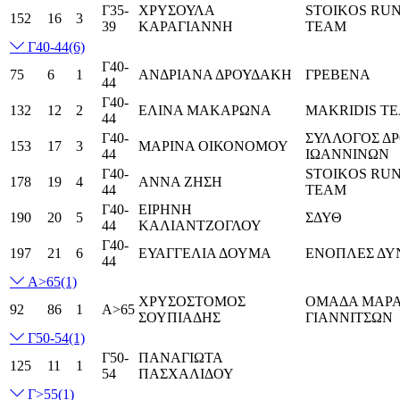
Γ35-
ΧΡΥΣΟΥΛΑ
STOIKOS RU
152
16
3
39
ΚΑΡΑΓΙΑΝΝΗ
TEAM
Γ40-44
(6)
Γ40-
75
6
1
ΑΝΔΡΙΑΝΑ ΔΡΟΥΔΑΚΗ
ΓΡΕΒΕΝΑ
44
Γ40-
132
12
2
ΕΛΙΝΑ ΜΑΚΑΡΩΝΑ
MAKRIDIS T
44
Γ40-
ΣΥΛΛΟΓΟΣ Δ
153
17
3
ΜΑΡΙΝΑ ΟΙΚΟΝΟΜΟΥ
44
ΙΩΑΝΝΙΝΩΝ
Γ40-
STOIKOS RU
178
19
4
ΑΝΝΑ ΖΗΣΗ
44
TEAM
Γ40-
ΕΙΡΗΝΗ
190
20
5
ΣΔΥΘ
44
ΚΑΛΙΑΝΤΖΟΓΛΟΥ
Γ40-
197
21
6
ΕΥΑΓΓΕΛΙΑ ΔΟΥΜΑ
ΕΝΟΠΛΕΣ ΔΥ
44
Α>65
(1)
ΧΡΥΣΟΣΤΟΜΟΣ
ΟΜΑΔΑ ΜΑΡ
92
86
1
Α>65
ΣΟΥΠΙΑΔΗΣ
ΓΙΑΝΝΙΤΣΩΝ
Γ50-54
(1)
Γ50-
ΠΑΝΑΓΙΩΤΑ
125
11
1
54
ΠΑΣΧΑΛΙΔΟΥ
Γ>55
(1)