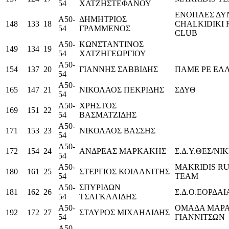
54
ΧΑΤΖΗΣΤΕΦΑΝΟΥ
ΕΝΟΠΛΕΣ ΔΥ
Α50-
ΔΗΜΗΤΡΙΟΣ
148
133
18
CHALKIDIKI
54
ΓΡΑΜΜΕΝΟΣ
CLUB
Α50-
ΚΩΝΣΤΑΝΤΙΝΟΣ
149
134
19
54
ΧΑΤΖΗΓΕΩΡΓΙΟΥ
Α50-
154
137
20
ΓΙΑΝΝΗΣ ΣΑΒΒΙΔΗΣ
ΠΑΜΕ ΡΕ ΕΛ
54
Α50-
165
147
21
ΝΙΚΟΛΑΟΣ ΠΕΚΡΙΔΗΣ
ΣΔΥΘ
54
Α50-
ΧΡΗΣΤΟΣ
169
151
22
54
ΒΑΣΜΑΤΖΙΔΗΣ
Α50-
171
153
23
ΝΙΚΟΛΑΟΣ ΒΑΣΣΗΣ
54
Α50-
172
154
24
ΑΝΔΡΕΑΣ ΜΑΡΚΑΚΗΣ
Σ.Δ.Υ.ΘΕΣ/ΝΙ
54
Α50-
MAKRIDIS R
180
161
25
ΣΤΕΡΓΙΟΣ ΚΟΙΛΑΝΙΤΗΣ
54
TEAM
Α50-
ΣΠΥΡΙΔΩΝ
181
162
26
Σ.Δ.Ο.ΕΟΡΔΑΙ
54
ΤΣΑΓΚΑΛΙΔΗΣ
Α50-
ΟΜΑΔΑ ΜΑΡ
192
172
27
ΣΤΑΥΡΟΣ ΜΙΧΑΗΛΙΔΗΣ
54
ΓΙΑΝΝΙΤΣΩΝ
Α50-