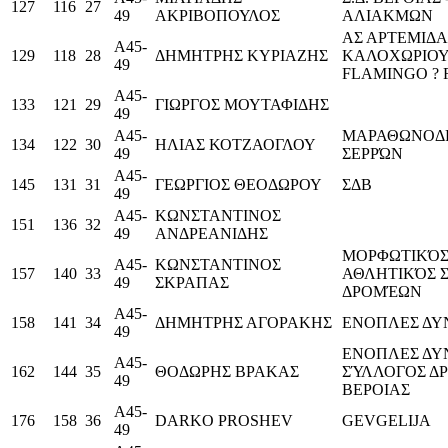
127
116
27
49
ΑΚΡΙΒΟΠΟΥΛΟΣ
ΑΛΙΑΚΜΩΝ
ΑΣ ΑΡΤΕΜΙΔΑ
Α45-
129
118
28
ΔΗΜΗΤΡΗΣ ΚΥΡΙΑΖΗΣ
ΚΑΛΟΧΩΡΙΟ
49
FLAMINGO ?
Α45-
133
121
29
ΓΙΩΡΓΟΣ ΜΟΥΤΑΦΙΔΗΣ
49
Α45-
ΜΑΡΑΘΩΝΟΔ
134
122
30
ΗΛΙΑΣ ΚΟΤΖΑΟΓΛΟΥ
49
ΣΕΡΡΏΝ
Α45-
145
131
31
ΓΕΩΡΓΙΟΣ ΘΕΟΔΩΡΟΥ
ΣΔΒ
49
Α45-
ΚΩΝΣΤΑΝΤΙΝΟΣ
151
136
32
49
ΑΝΔΡΕΑΝΙΔΗΣ
ΜΟΡΦΩΤΙΚΌΣ
Α45-
ΚΩΝΣΤΑΝΤΙΝΟΣ
157
140
33
ΑΘΛΗΤΙΚΌΣ 
49
ΣΚΡΑΠΑΣ
ΔΡΟΜΈΩΝ
Α45-
158
141
34
ΔΗΜΗΤΡΗΣ ΑΓΟΡΑΚΗΣ
ΕΝΟΠΛΕΣ ΔΥ
49
ΕΝΟΠΛΕΣ ΔΥ
Α45-
162
144
35
ΘΟΔΩΡΗΣ ΒΡΑΚΑΣ
ΣΎΛΛΟΓΟΣ Δ
49
ΒΕΡΟΙΑΣ
Α45-
176
158
36
DARKO PROSHEV
GEVGELIJA
49