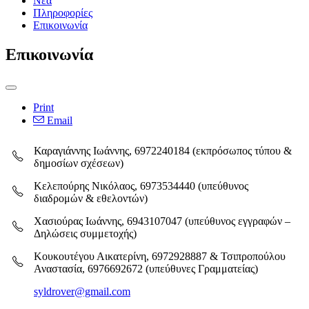
Νέα
Πληροφορίες
Επικοινωνία
Επικοινωνία
Print
Email
Καραγιάννης Ιωάννης, 6972240184 (εκπρόσωπος τύπου &
δημοσίων σχέσεων)
Κελεπούρης Νικόλαος, 6973534440 (υπεύθυνος
διαδρομών & εθελοντών)
Χασιούρας Ιωάννης, 6943107047 (υπεύθυνος εγγραφών –
Δηλώσεις συμμετοχής)
Κουκουτέγου Αικατερίνη, 6972928887 & Τσιπροπούλου
Αναστασία, 6976692672 (υπεύθυνες Γραμματείας)
syldrover@gmail.com