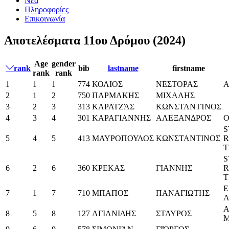
Νέα
Πληροφορίες
Επικοινωνία
Αποτελέσματα 11ου Δρόμου (2024)
Age
gender
rank
bib
lastname
firstname
rank
rank
1
1
1
774
ΚΟΛΙΟΣ
ΝΕΣΤΟΡΑΣ
Α
2
1
2
750
ΠΑΡΜΑΚΗΣ
ΜΙΧΑΛΗΣ
3
2
3
313
ΚΑΡΑΤΖΆΣ
ΚΩΝΣΤΑΝΤΊΝΟΣ
4
3
4
301
ΚΑΡΑΓΙΑΝΝΗΣ
ΑΛΕΞΑΝΔΡΟΣ
Ο
S
5
4
5
413
ΜΑΥΡΟΠΟΥΛΟΣ
ΚΩΝΣΤΑΝΤΙΝΟΣ
R
S
6
2
6
360
ΚΡΕΚΑΣ
ΓΙΑΝΝΗΣ
R
Ε
7
1
7
710
ΜΠΑΠΟΣ
ΠΑΝΑΓΙΩΤΗΣ
Α
8
5
8
127
ΑΓΙΑΝΙΔΗΣ
ΣΤΑΥΡΟΣ
M