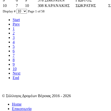
9
6
9
578
ΣΙΜΟΝΙΆΝ
ΓΙΏΡΓΟΣ
10
7
10
308
ΚΑΡΑΝΑΚΗΣ
ΣΩΚΡΑΤΗΣ
Σ
Display #
Page 1 of 58
Start
Prev
1
2
3
4
5
6
7
8
9
10
Next
End
© Σύλλογος Δρομέων Βέροιας 2016 - 2026
Home
Επικοινωνία