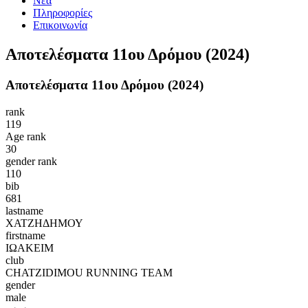
Νέα
Πληροφορίες
Επικοινωνία
Αποτελέσματα 11ου Δρόμου (2024)
Αποτελέσματα 11ου Δρόμου (2024)
rank
119
Age rank
30
gender rank
110
bib
681
lastname
ΧΑΤΖΗΔΗΜΟΥ
firstname
ΙΩΑΚΕΙΜ
club
CHATZIDIMOU RUNNING TEAM
gender
male