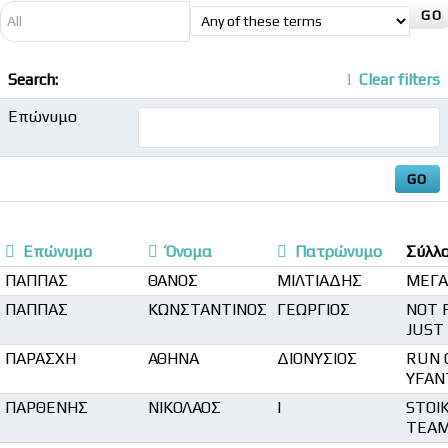
Search:
Clear filters
Επώνυμο
Επώνυμο
Όνομα
Πατρώνυμο
Σύλλ
ΠΑΠΠΑΣ
ΘΑΝΟΣ
ΜΙΛΤΙΑΔΗΣ
ΜΕΓΑ
ΠΑΠΠΑΣ
ΚΩΝΣΤΑΝΤΙΝΟΣ
ΓΕΩΡΓΙΟΣ
NOT 
JUST
ΠΑΡΑΣΧΗ
ΑΘΗΝΑ
ΔΙΟΝΥΣΙΟΣ
RUN 
YFAN
ΠΑΡΘΕΝΗΣ
ΝΙΚΟΛΑΟΣ
Ι
STOI
TEA