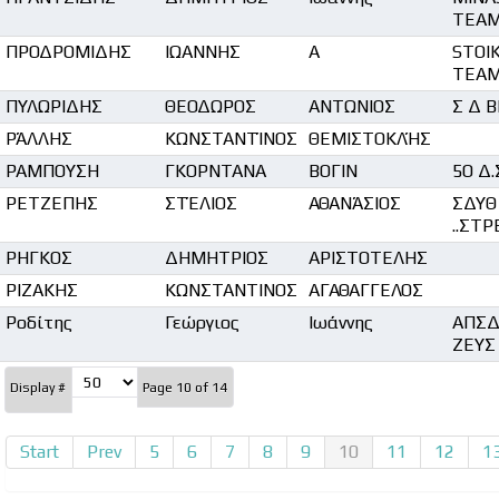
TEA
ΠΡΟΔΡΟΜΙΔΗΣ
ΙΩΑΝΝΗΣ
Α
STOI
TEA
ΠΥΛΩΡΙΔΗΣ
ΘΕΟΔΩΡΟΣ
ΑΝΤΩΝΙΟΣ
Σ Δ 
ΡΆΛΛΗΣ
ΚΩΝΣΤΑΝΤΊΝΟΣ
ΘΕΜΙΣΤΟΚΛΉΣ
ΡΑΜΠΟΥΣΗ
ΓΚΟΡΝΤΑΝΑ
ΒΟΓΙΝ
5Ο Δ
ΡΕΤΖΕΠΗΣ
ΣΤΈΛΙΟΣ
ΑΘΑΝΆΣΙΟΣ
ΣΔΥΘ
..ΣΤ
ΡΗΓΚΟΣ
ΔΗΜΗΤΡΙΟΣ
ΑΡΙΣΤΟΤΕΛΗΣ
ΡΙΖΑΚΗΣ
ΚΩΝΣΤΑΝΤΙΝΟΣ
ΑΓΑΘΑΓΓΕΛΟΣ
Ροδίτης
Γεώργιος
Ιωάννης
ΑΠΣΔ
ΖΕΥΣ
Display #
Page 10 of 14
Start
Prev
5
6
7
8
9
10
11
12
1