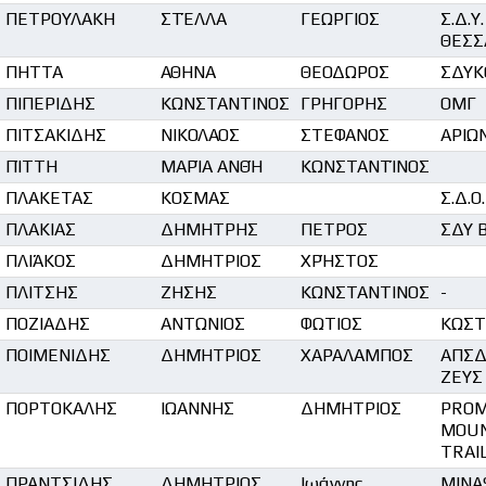
ΠΕΤΡΟΥΛΑΚΗ
ΣΤΈΛΛΑ
ΓΕΩΡΓΙΟΣ
Σ.Δ.Υ.
ΘΕΣΣ
ΠΗΤΤΑ
ΑΘΗΝΑ
ΘΕΟΔΩΡΟΣ
ΣΔΥΚ
ΠΙΠΕΡΙΔΗΣ
ΚΩΝΣΤΑΝΤΙΝΟΣ
ΓΡΗΓΟΡΗΣ
ΟΜΓ
ΠΙΤΣΑΚΙΔΗΣ
ΝΙΚΟΛΑΟΣ
ΣΤΕΦΑΝΟΣ
ΑΡΙΩ
ΠΊΤΤΗ
ΜΑΡΊΑ ΑΝΘΉ
ΚΩΝΣΤΑΝΤΊΝΟΣ
ΠΛΑΚΕΤΑΣ
ΚΟΣΜΑΣ
Σ.Δ.Ο
ΠΛΑΚΙΑΣ
ΔΗΜΗΤΡΗΣ
ΠΕΤΡΟΣ
ΣΔΥ 
ΠΛΙΆΚΟΣ
ΔΗΜΉΤΡΙΟΣ
ΧΡΉΣΤΟΣ
ΠΛΙΤΣΗΣ
ΖΗΣΗΣ
ΚΩΝΣΤΑΝΤΙΝΟΣ
-
ΠΟΖΙΑΔΗΣ
ΑΝΤΩΝΙΟΣ
ΦΩΤΙΟΣ
ΚΩΣΤ
ΠΟΙΜΕΝΙΔΗΣ
ΔΗΜΉΤΡΙΟΣ
ΧΑΡΑΛΑΜΠΟΣ
ΑΠΣΔ
ΖΕΥΣ
ΠΟΡΤΟΚΑΛΗΣ
ΙΩΑΝΝΗΣ
ΔΗΜΉΤΡΙΟΣ
PROM
MOUN
TRAI
ΠΡΑΝΤΣΙΔΗΣ
ΔΗΜΗΤΡΙΟΣ
Ιωάννης
MINA