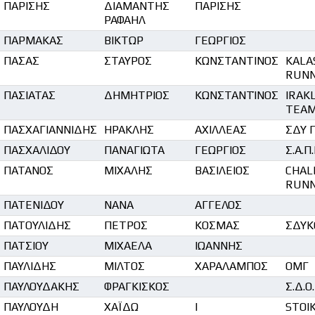
ΠΑΡΙΣΗΣ
ΔΙΑΜΑΝΤΗΣ
ΠΑΡΙΣΗΣ
ΡΑΦΑΗΛ
ΠΑΡΜΑΚΑΣ
ΒΙΚΤΩΡ
ΓΕΩΡΓΙΟΣ
ΠΑΣΑΣ
ΣΤΑΥΡΟΣ
ΚΩΝΣΤΑΝΤΙΝΟΣ
KALA
RUNN
ΠΑΣΙΑΤΑΣ
ΔΗΜΗΤΡΙΟΣ
ΚΩΝΣΤΑΝΤΊΝΟΣ
IRAK
TEA
ΠΑΣΧΑΓΙΑΝΝΙΔΗΣ
ΗΡΑΚΛΗΣ
ΑΧΙΛΛΕΑΣ
ΣΔΥ 
ΠΑΣΧΑΛΙΔΟΥ
ΠΑΝΑΓΙΩΤΑ
ΓΕΩΡΓΙΟΣ
Σ.Α.Π
ΠΑΤΑΝΟΣ
ΜΙΧΑΛΗΣ
ΒΑΣΙΛΕΙΟΣ
CHALK
RUNN
ΠΑΤΕΝΙΔΟΥ
ΝΑΝΑ
ΑΓΓΕΛΟΣ
ΠΑΤΟΥΛΙΔΗΣ
ΠΕΤΡΟΣ
ΚΟΣΜΑΣ
ΣΔΥΚ
ΠΑΤΣΙΟΥ
ΜΙΧΑΕΛΑ
ΙΩΑΝΝΗΣ
ΠΑΥΛΙΔΗΣ
ΜΙΛΤΟΣ
ΧΑΡΑΛΑΜΠΟΣ
ΟΜΓ
ΠΑΥΛΟΥΔΑΚΗΣ
ΦΡΑΓΚΙΣΚΟΣ
Σ.Δ.Ο
ΠΑΥΛΟΥΔΗ
ΧΑΪΔΩ
Ι
STOI