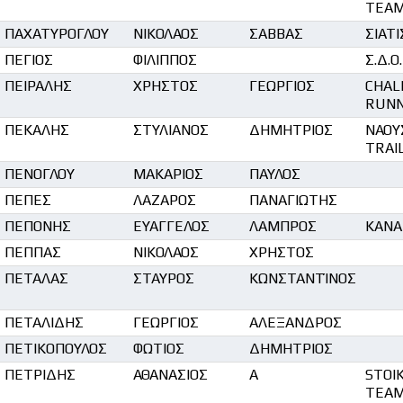
TEA
ΠΑΧΑΤΥΡΟΓΛΟΥ
ΝΙΚΟΛΑΟΣ
ΣΑΒΒΑΣ
ΣΙΑΤ
ΠΕΓΙΟΣ
ΦΙΛΙΠΠΟΣ
Σ.Δ.Ο
ΠΕΙΡΑΛΗΣ
ΧΡΗΣΤΟΣ
ΓΕΩΡΓΙΟΣ
CHALK
RUNN
ΠΕΚΑΛΗΣ
ΣΤΥΛΙΑΝΟΣ
ΔΗΜΗΤΡΙΟΣ
ΝΑΟΥ
TRAI
ΠΕΝΟΓΛΟΥ
ΜΑΚΑΡΙΟΣ
ΠΑΥΛΟΣ
ΠΕΠΕΣ
ΛΑΖΑΡΟΣ
ΠΑΝΑΓΙΩΤΗΣ
ΠΕΠΟΝΗΣ
ΕΥΑΓΓΕΛΟΣ
ΛΑΜΠΡΟΣ
KANA
ΠΕΠΠΑΣ
ΝΙΚΟΛΑΟΣ
ΧΡΗΣΤΟΣ
ΠΕΤΑΛΑΣ
ΣΤΑΥΡΟΣ
ΚΩΝΣΤΑΝΤΊΝΟΣ
ΠΕΤΑΛΙΔΗΣ
ΓΕΩΡΓΙΟΣ
ΑΛΕΞΑΝΔΡΟΣ
ΠΕΤΙΚΟΠΟΥΛΟΣ
ΦΩΤΙΟΣ
ΔΗΜΗΤΡΙΟΣ
ΠΕΤΡΙΔΗΣ
ΑΘΑΝΑΣΙΟΣ
Α
STOI
TEA