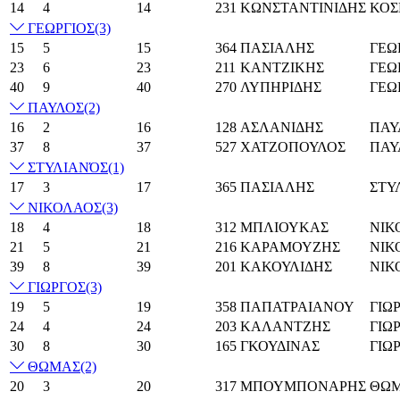
14
4
14
231
ΚΩΝΣΤΑΝΤΙΝΙΔΗΣ
ΚΟΣ
ΓΕΩΡΓΙΟΣ
(3)
15
5
15
364
ΠΑΣΙΑΛΗΣ
ΓΕΩ
23
6
23
211
ΚΑΝΤΖΙΚΗΣ
ΓΕΩ
40
9
40
270
ΛΥΠΗΡΙΔΗΣ
ΓΕΩ
ΠΑΥΛΟΣ
(2)
16
2
16
128
ΑΣΛΑΝΙΔΗΣ
ΠΑΥ
37
8
37
527
ΧΑΤΖΟΠΟΥΛΟΣ
ΠΑΥ
ΣΤΥΛΙΑΝΌΣ
(1)
17
3
17
365
ΠΑΣΙΑΛΗΣ
ΣΤΥ
ΝΙΚΟΛΑΟΣ
(3)
18
4
18
312
ΜΠΛΙΟΥΚΑΣ
ΝΙΚ
21
5
21
216
ΚΑΡΑΜΟΥΖΗΣ
ΝΙΚ
39
8
39
201
ΚΑΚΟΥΛΙΔΗΣ
ΝΙΚ
ΓΙΩΡΓΟΣ
(3)
19
5
19
358
ΠΑΠΑΤΡΑΙΑΝΟΥ
ΓΙΩ
24
4
24
203
ΚΑΛΑΝΤΖΗΣ
ΓΙΩ
30
8
30
165
ΓΚΟΥΔΙΝΑΣ
ΓΙΩ
ΘΩΜΑΣ
(2)
20
3
20
317
ΜΠΟΥΜΠΟΝΑΡΗΣ
ΘΩ