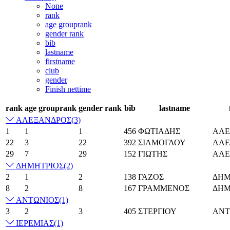
None
rank
age grouprank
gender rank
bib
lastname
firstname
club
gender
Finish nettime
rank
age grouprank
gender rank
bib
lastname
ΑΛΕΞΑΝΔΡΟΣ
(3)
1
1
1
456
ΦΩΤΙΑΔΗΣ
ΑΛΕ
22
3
22
392
ΣΙΑΜΟΓΛΟΥ
ΑΛΕ
29
7
29
152
ΓΙΩΤΗΣ
ΑΛΕ
ΔΗΜΗΤΡΙΟΣ
(2)
2
1
2
138
ΓΑΖΟΣ
ΔΗΜ
8
2
8
167
ΓΡΑΜΜΕΝΟΣ
ΔΗΜ
ΑΝΤΩΝΙΟΣ
(1)
3
2
3
405
ΣΤΕΡΓΙΟΥ
ΑΝΤ
ΙΕΡΕΜΙΑΣ
(1)