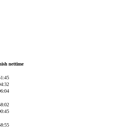
nish nettime
51:45
04:32
06:04
58:02
00:45
58:55