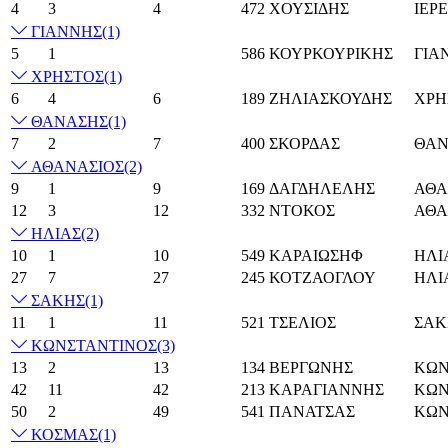
4
3
4
472
ΧΟΥΣΙΔΗΣ
ΙΕΡ
ΓΙΑΝΝΗΣ
(1)
5
1
586
ΚΟΥΡΚΟΥΡΙΚΗΣ
ΓΙΑ
ΧΡΗΣΤΟΣ
(1)
6
4
6
189
ΖΗΛΙΑΣΚΟΥΔΗΣ
ΧΡΗ
ΘΑΝΑΣΗΣ
(1)
7
2
7
400
ΣΚΟΡΔΑΣ
ΘΑΝ
ΑΘΑΝΑΣΙΟΣ
(2)
9
1
9
169
ΔΑΓΔΗΛΕΛΗΣ
ΑΘΑ
12
3
12
332
ΝΤΟΚΟΣ
ΑΘΑ
ΗΛΙΑΣ
(2)
10
1
10
549
ΚΑΡΑΙΩΣΗΦ
ΗΛΙ
27
7
27
245
ΚΟΤΖΑΟΓΛΟΥ
ΗΛΙ
ΣΑΚΗΣ
(1)
11
1
11
521
ΤΣΕΛΙΟΣ
ΣΑΚ
ΚΩΝΣΤΑΝΤΙΝΟΣ
(3)
13
2
13
134
ΒΕΡΓΩΝΗΣ
ΚΩΝ
42
11
42
213
ΚΑΡΑΓΙΑΝΝΗΣ
ΚΩΝ
50
2
49
541
ΠΑΝΑΤΣΑΣ
ΚΩΝ
ΚΟΣΜΑΣ
(1)