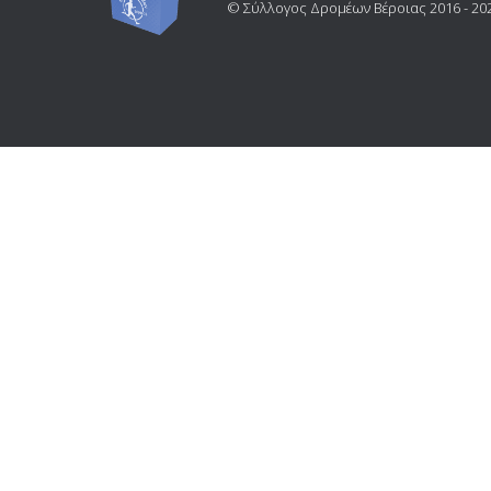
© Σύλλογος Δρομέων Βέροιας 2016 - 20