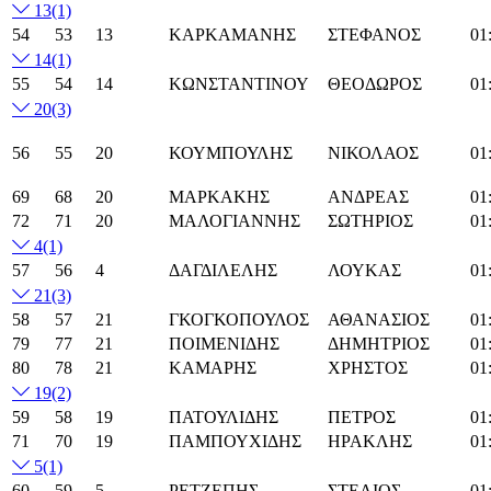
13
(1)
54
53
13
ΚΑΡΚΑΜΑΝΗΣ
ΣΤΕΦΑΝΟΣ
01
14
(1)
55
54
14
ΚΩΝΣΤΑΝΤΙΝΟΥ
ΘΕΟΔΩΡΟΣ
01
20
(3)
56
55
20
ΚΟΥΜΠΟΥΛΗΣ
ΝΙΚΟΛΑΟΣ
01
69
68
20
ΜΑΡΚΑΚΗΣ
ΑΝΔΡΕΑΣ
01
72
71
20
ΜΑΛΟΓΙΑΝΝΗΣ
ΣΩΤΗΡΙΟΣ
01
4
(1)
57
56
4
ΔΑΓΔΙΛΕΛΗΣ
ΛΟΥΚΑΣ
01
21
(3)
58
57
21
ΓΚΟΓΚΟΠΟΥΛΟΣ
ΑΘΑΝΑΣΙΟΣ
01
79
77
21
ΠΟΙΜΕΝΙΔΗΣ
ΔΗΜΗΤΡΙΟΣ
01
80
78
21
ΚΑΜΑΡΗΣ
ΧΡΗΣΤΟΣ
01
19
(2)
59
58
19
ΠΑΤΟΥΛΙΔΗΣ
ΠΕΤΡΟΣ
01
71
70
19
ΠΑΜΠΟΥΧΙΔΗΣ
ΗΡΑΚΛΗΣ
01
5
(1)
60
59
5
ΡΕΤΖΕΠΗΣ
ΣΤΕΛΙΟΣ
01