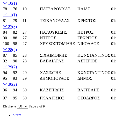
10
(1)
78
76
10
ΠΑΤΣΑΡΟΥΧΑΣ
ΗΛΙΑΣ
01
11
(1)
81
79
11
ΤΖΙΚΑΝΟΥΛΑΣ
ΧΡΗΣΤΟΣ
01
27
(3)
84
82
27
ΠΑΛΟΥΚΙΔΗΣ
ΠΕΤΡΟΣ
01
90
88
27
ΝΤΕΡΟΣ
ΓΕΩΡΓΙΟΣ
01
100
98
27
ΧΡΥΣΟΣΤΟΜΙΔΗΣ
ΝΙΚΟΛΑΟΣ
01
28
(2)
87
85
28
ΣΙΧΛΙΜΟΙΡΗΣ
ΚΩΝΣΤΑΝΤΙΝΟΣ
01
92
90
28
ΒΑΒΛΙΑΡΑΣ
ΑΣΤΕΡΙΟΣ
01
29
(2)
94
92
29
ΧΑΣΙΩΤΗΣ
ΚΩΝΣΤΑΝΤΙΝΟΣ
01
95
93
29
ΔΗΜΟΠΟΥΛΟΣ
ΔΗΜΟΣ
01
30
(2)
96
94
30
ΚΑΖΕΠΙΔΗΣ
ΒΑΓΓΕΛΗΣ
01
97
95
30
ΓΚΑΛΙΤΣΙΟΣ
ΘΕΟΔΩΡΟΣ
01
Display #
Page 2 of 9
Start