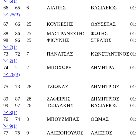
6
(1)
66
65
6
ΛΙΑΠΗΣ
ΒΑΣΙΛΕΙΟΣ
01
25
(3)
67
66
25
ΚΟΥΚΕΣΗΣ
ΟΔΥΣΣΕΑΣ
01
88
86
25
ΜΑΣΤΡΑΝΕΣΤΗΣ
ΦΩΤΗΣ
01
98
96
25
ΦΙΟΥΝΗΣ
ΣΤΕΛΙΟΣ
01
7
(1)
73
72
7
ΠΑΝΑΤΣΑΣ
ΚΩΝΣΤΑΝΤΙΝΟΣ
01
2
(1)
74
2
2
ΜΠΟΧΩΡΗ
ΔΗΜΗΤΡΑ
01
26
(3)
75
73
26
ΤΖΙΩΝΑΣ
ΔΗΜΗΤΡΙΟΣ
01
89
87
26
ΖΑΦΕΙΡΗΣ
ΔΗΜΗΤΡΙΟΣ
01
99
97
26
ΤΣΟΛΑΚΗΣ
ΒΑΣΙΛΕΙΟΣ
01
8
(1)
76
74
8
ΜΠΟΥΖΜΠΑΣ
ΘΩΜΑΣ
01
9
(1)
77
75
9
ΑΛΕΞΟΠΟΥΛΟΣ
ΑΛΕΞΙΟΣ
01