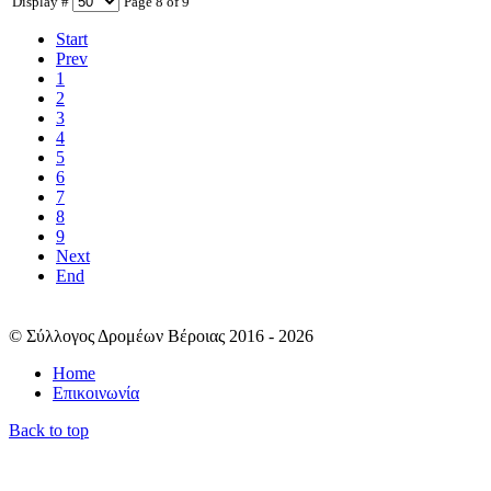
Display #
Page 8 of 9
Start
Prev
1
2
3
4
5
6
7
8
9
Next
End
© Σύλλογος Δρομέων Βέροιας 2016 - 2026
Home
Επικοινωνία
Back to top