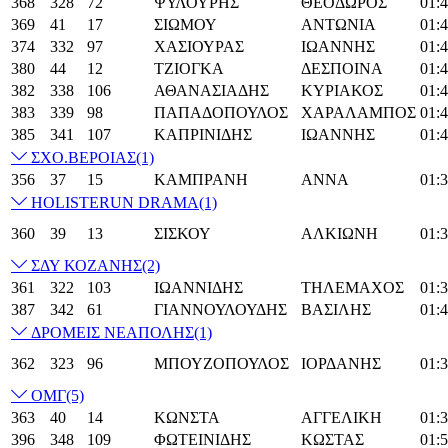
368
328
72
ΨΥΛΟΥΡΗΣ
ΘΕΟΔΩΡΟΣ
01:4
369
41
17
ΣΙΩΜΟΥ
ΑΝΤΩΝΙΑ
01:4
374
332
97
ΧΑΣΙΟΥΡΑΣ
ΙΩΑΝΝΗΣ
01:4
380
44
12
ΤΖΙΟΓΚΑ
ΔΕΣΠΟΙΝΑ
01:4
382
338
106
ΑΘΑΝΑΣΙΑΔΗΣ
ΚΥΡΙΑΚΟΣ
01:4
383
339
98
ΠΑΠΑΔΟΠΟΥΛΟΣ
ΧΑΡΑΛΑΜΠΟΣ
01:4
385
341
107
ΚΑΠΡΙΝΙΔΗΣ
ΙΩΑΝΝΗΣ
01:4
ΣΧΟ.ΒΕΡΟΙΑΣ
(1)
356
37
15
ΚΑΜΠΡΑΝΗ
ΑΝΝΑ
01:3
HOLISTERUN DRAMA
(1)
360
39
13
ΣΙΣΚΟΥ
ΑΛΚΙΩΝΗ
01:3
ΣΔΥ ΚΟΖΑΝΗΣ
(2)
361
322
103
ΙΩΑΝΝΙΔΗΣ
ΤΗΛΕΜΑΧΟΣ
01:3
387
342
61
ΓΙΑΝΝΟΥΛΟΥΔΗΣ
ΒΑΣΙΛΗΣ
01:4
ΔΡΟΜΕΙΣ ΝΕΑΠΟΛΗΣ
(1)
362
323
96
ΜΠΟΥΖΟΠΟΥΛΟΣ
ΙΟΡΔΑΝΗΣ
01:3
ΟΜΓ
(5)
363
40
14
ΚΩΝΣΤΑ
ΑΓΓΕΛΙΚΗ
01:3
396
348
109
ΦΩΤΕΙΝΙΔΗΣ
ΚΩΣΤΑΣ
01:5