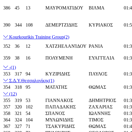
386
45
13
ΜΑΥΡΟΜΑΤΙΔΟΥ
ΒΙΛΜΑ
01:4
390
344
108
ΔΕΜΕΡΤΖΙΔΗΣ
ΚΥΡΙΑΚΟΣ
01:5
Kourkourikis Training Group
(2)
352
36
12
ΧΑΤΖΗΕΛΑΝΊΔΟΥ
ΡΑΝΙΑ
01:3
359
38
16
ΠΟΛΥΜΕΝΗ
ΕΥΑΓΓΕΛΙΑ
01:3
-
(1)
353
317
94
ΚΥΖΙΡΙΔΗΣ
ΠΑΥΛΟΣ
01:3
Σ.Δ.Υ.Θεσσαλονίκης
(1)
354
318
95
ΜΑΤΑΤΗΣ
ΘΩΜΑΣ
01:3
(12)
355
319
53
ΓΙΑΝΝΑΚΟΣ
ΔΗΜΗΤΡΙΟΣ
01:3
357
320
102
ΠΑΠΑΔΑΚΗΣ
ΖΑΧΑΡΙΑΣ
01:3
358
321
54
ΣΠΑΝΟΣ
ΙΩΑΝΝΗΣ
01:3
364
324
104
ΜΥΛΩΝΙΔΗΣ
ΤΙΜΟΣ
01:3
367
327
71
ΤΣΑΚΥΡΙΔΗΣ
ΘΩΜΑΣ
01:4