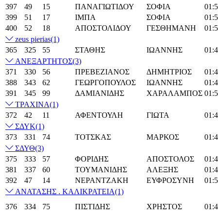
397
49
15
ΠΑΝΑΓΙΩΤΙΔΟΥ
ΣΟΦΙΑ
01:5
399
51
17
ΙΜΠΑ
ΣΟΦΙΑ
01:5
400
52
18
ΑΠΟΣΤΟΛΙΔΟΥ
ΓΕΣΘΗΜΑΝΗ
01:5
zeus pierias
(1)
365
325
55
ΣΤΑΘΗΣ
ΙΩΑΝΝΗΣ
01:4
ΑΝΕΞΑΡΤΗΤΟΣ
(3)
371
330
56
ΠΡΕΒΕΖΙΑΝΟΣ
ΔΗΜΗΤΡΙΟΣ
01:4
388
343
62
ΓΕΩΡΓΟΠΟΥΛΟΣ
ΙΩΑΝΝΗΣ
01:4
391
345
99
ΔΑΜΙΑΝΙΔΗΣ
ΧΑΡΑΛΑΜΠΟΣ
01:5
ΤΡΑΧΙΝΑ
(1)
372
42
11
ΑΦΕΝΤΟΥΛΗ
ΓΙΩΤΑ
01:4
ΣΔΥΚ
(1)
373
331
74
ΤΟΤΣΚΑΣ
ΜΑΡΚΟΣ
01:4
ΣΔΥΘ
(3)
375
333
57
ΦΟΡΙΔΗΣ
ΑΠΟΣΤΟΛΟΣ
01:4
381
337
60
ΤΟΥΜΑΝΙΔΗΣ
ΑΛΕΞΗΣ
01:4
392
47
14
ΝΕΡΑΝΤΖΑΚΗ
ΕΥΦΡΟΣΥΝΗ
01:5
ΑΝΑΤΑΣΗΣ . ΚΑΛΙΚΡΑΤΕΙΑ
(1)
376
334
75
ΠΙΣΤΙΔΗΣ
ΧΡΗΣΤΟΣ
01:4