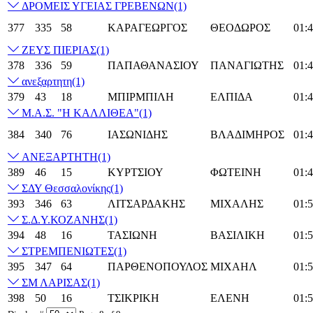
ΔΡΟΜΕΙΣ ΥΓΕΙΑΣ ΓΡΕΒΕΝΩΝ
(1)
377
335
58
ΚΑΡΑΓΕΩΡΓΟΣ
ΘΕΟΔΩΡΟΣ
01:4
ΖΕΥΣ ΠΙΕΡΙΑΣ
(1)
378
336
59
ΠΑΠΑΘΑΝΑΣΙΟΥ
ΠΑΝΑΓΙΩΤΗΣ
01:4
ανεξαρτητη
(1)
379
43
18
ΜΠΙΡΜΠΙΛΗ
ΕΛΠΙΔΑ
01:4
Μ.Α.Σ. "Η ΚΑΛΛΙΘΕΑ"
(1)
384
340
76
ΙΑΣΩΝΙΔΗΣ
ΒΛΑΔΙΜΗΡΟΣ
01:4
ΑΝΕΞΑΡΤΗΤΗ
(1)
389
46
15
ΚΥΡΤΣΙΟΥ
ΦΩΤΕΙΝΗ
01:4
ΣΔΥ Θεσσαλονίκης
(1)
393
346
63
ΛΙΤΣΑΡΔΑΚΗΣ
ΜΙΧΑΛΗΣ
01:5
Σ.Δ.Υ.ΚΟΖΑΝΗΣ
(1)
394
48
16
ΤΑΣΙΩΝΗ
ΒΑΣΙΛΙΚΗ
01:5
ΣΤΡΕΜΠΕΝΙΩΤΕΣ
(1)
395
347
64
ΠΑΡΘΕΝΟΠΟΥΛΟΣ
ΜΙΧΑΗΛ
01:5
ΣΜ ΛΑΡΙΣΑΣ
(1)
398
50
16
ΤΣΙΚΡΙΚΗ
ΕΛΕΝΗ
01:5