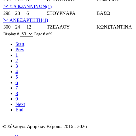
Σ.Δ.ΙΩΑΝΝΙΝΩΝ
(1)
298
23
6
ΣΤΟΥΡΝΑΡΑ
ΒΑΣΩ
ΑΝΕΞΑΡΤΗΤΗ
(1)
300
24
12
ΤΖΕΛΛΟΥ
ΚΩΝΣΤΑΝΤΙΝΑ
Display #
Page 6 of 9
Start
Prev
1
2
3
4
5
6
7
8
9
Next
End
© Σύλλογος Δρομέων Βέροιας 2016 - 2026