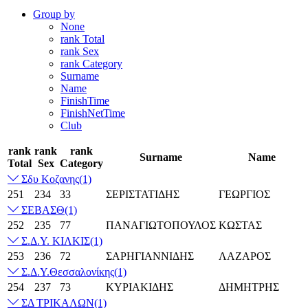
Group by
None
rank Total
rank Sex
rank Category
Surname
Name
FinishTime
FinishNetTime
Club
rank
rank
rank
Surname
Name
Total
Sex
Category
Σδυ Κοζανης
(1)
251
234
33
ΣΕΡΙΣΤΑΤΙΔΗΣ
ΓΕΩΡΓΙΟΣ
ΣΕΒΑΣΘ
(1)
252
235
77
ΠΑΝΑΓΙΩΤΟΠΟΥΛΟΣ
ΚΩΣΤΑΣ
Σ.Δ.Υ. ΚΙΛΚΙΣ
(1)
253
236
72
ΣΑΡΗΓΙΑΝΝΙΔΗΣ
ΛΑΖΑΡΟΣ
Σ.Δ.Υ.Θεσσαλονίκης
(1)
254
237
73
ΚΥΡΙΑΚΙΔΗΣ
ΔΗΜΗΤΡΗΣ
ΣΔ ΤΡΙΚΑΛΩΝ
(1)