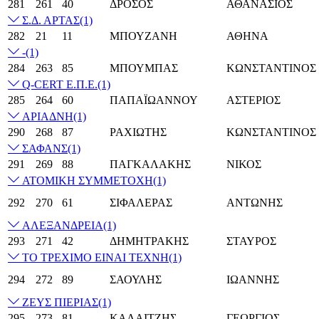
281
261
40
ΔΡΟΣΟΣ
ΑΘΑΝΑΣΙΟΣ
Σ.Δ. ΑΡΤΑΣ
(1)
282
21
11
ΜΠΟΥΖΑΝΗ
ΑΘΗΝΑ
-
(1)
284
263
85
ΜΠΟΥΜΠΑΣ
ΚΩΝΣΤΑΝΤΙΝΟΣ
Q-CERT Ε.Π.Ε.
(1)
285
264
60
ΠΑΠΑΪΩΑΝΝΟΥ
ΑΣΤΕΡΙΟΣ
ΑΡΙΑΔΝΗ
(1)
290
268
87
ΡΑΧΙΩΤΗΣ
ΚΩΝΣΤΑΝΤΙΝΟΣ
ΣΑΦΑΝΣ
(1)
291
269
88
ΠΑΓΚΑΛΑΚΗΣ
ΝΙΚΟΣ
ΑΤΟΜΙΚΗ ΣΥΜΜΕΤΟΧΗ
(1)
292
270
61
ΣΙΦΑΛΕΡΑΣ
ΑΝΤΩΝΗΣ
ΑΛΕΞΑΝΔΡΕΙΑ
(1)
293
271
42
ΔΗΜΗΤΡΑΚΗΣ
ΣΤΑΥΡΟΣ
ΤΟ ΤΡΕΧΙΜΟ ΕΙΝΑΙ ΤΕΧΝΗ
(1)
294
272
89
ΣΑΟΥΛΗΣ
ΙΩΑΝΝΗΣ
ΖΕΥΣ ΠΙΕΡΙΑΣ
(1)
295
273
81
ΚΑΛΑΙΤΖΗΣ
ΓΕΩΡΓΙΟΣ