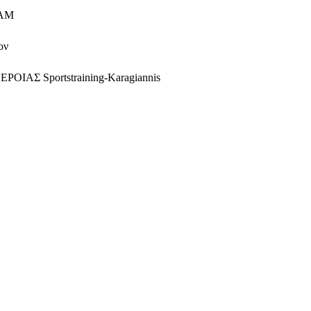
EAM
ον
ΑΣ Sportstraining-Karagiannis