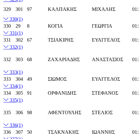
329
301
97
ΚΑΛΠΑΚΗΣ
ΜΙΧΑΛΗΣ
01:
330
(1)
330
29
8
ΚΟΓΙΑ
ΓΕΩΡΓΙΑ
01:
331
(1)
331
302
67
ΤΣΙΑΚΙΡΗΣ
ΕΥΑΓΓΕΛΟΣ
01:
332
(1)
332
303
68
ΖΑΧΑΡΙΑΔΗΣ
ΑΝΑΣΤΑΣΙΟΣ
01:
333
(1)
333
304
49
ΣΙΩΜΟΣ
ΕΥΑΓΓΕΛΟΣ
01:
334
(1)
334
305
91
ΟΡΦΑΝΙΔΗΣ
ΣΤΕΦΑΝΟΣ
01:
335
(1)
335
306
98
ΑΦΕΝΤΟΥΛΗΣ
ΣΤΕΛΙΟΣ
01:
336
(1)
336
307
50
ΤΣΑΚΝΑΚΗΣ
ΙΩΑΝΝΗΣ
01: