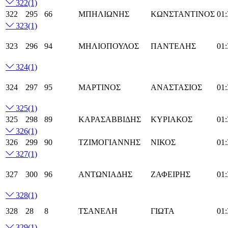
322
(1)
322
295
66
ΜΠΗΛΙΩΝΗΣ
ΚΩΝΣΤΑΝΤΙΝΟΣ
01:
323
(1)
323
296
94
ΜΗΛΙΟΠΟΥΛΟΣ
ΠΑΝΤΕΛΗΣ
01:
324
(1)
324
297
95
ΜΑΡΤΙΝΟΣ
ΑΝΑΣΤΑΣΙΟΣ
01:
325
(1)
325
298
89
ΚΑΡΑΣΑΒΒΙΔΗΣ
ΚΥΡΙΑΚΟΣ
01:
326
(1)
326
299
90
ΤΖΙΜΟΓΙΑΝΝΗΣ
ΝΙΚΟΣ
01:
327
(1)
327
300
96
ΑΝΤΩΝΙΑΔΗΣ
ΖΑΦΕΙΡΗΣ
01:
328
(1)
328
28
8
ΤΣΑΝΕΛΗ
ΓΙΩΤΑ
01:
329
(1)