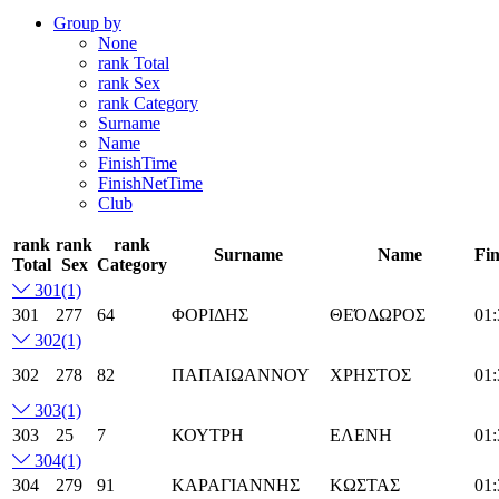
Group by
None
rank Total
rank Sex
rank Category
Surname
Name
FinishTime
FinishNetTime
Club
rank
rank
rank
Surname
Name
Fi
Total
Sex
Category
301
(1)
301
277
64
ΦΟΡΙΔΗΣ
ΘΕΌΔΩΡΟΣ
01:
302
(1)
302
278
82
ΠΑΠΑΙΩΑΝΝΟΥ
ΧΡΗΣΤΟΣ
01:
303
(1)
303
25
7
ΚΟΥΤΡΗ
ΕΛΕΝΗ
01:
304
(1)
304
279
91
ΚΑΡΑΓΙΑΝΝΗΣ
ΚΩΣΤΑΣ
01: