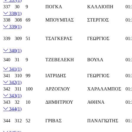
337
(1)
337
30
9
ΠΟΓΚΑ
ΚΑΛΛΙΟΠΗ
01:
338
(1)
338
308
69
ΜΠΟΥΜΠΑΣ
ΣΤΕΡΓΙΟΣ
01:
339
(1)
339
309
51
ΤΣΑΓΚΕΡΑΣ
ΓΕΩΡΓΙΟΣ
01:
340
(1)
340
31
9
ΤΖΕΒΕΛΕΚΗ
ΒΟΥΛΑ
01:
341
(1)
341
310
99
ΙΑΤΡΙΔΗΣ
ΓΕΩΡΓΙΟΣ
01:
342
(1)
342
311
100
ΑΡΖΟΓΛΟΥ
ΧΑΡΑΛΑΜΠΟΣ
01:
343
(1)
343
32
10
ΔΗΜΗΤΡΙΟΥ
ΑΘΗΝΑ
01:
344
(1)
344
312
52
ΓΡΙΒΑΣ
ΠΑΝΑΓΙΩΤΗΣ
01: