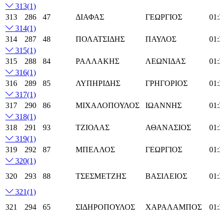
313
(1)
313
286
47
ΔΙΑΦΑΣ
ΓΕΩΡΓΙΟΣ
01:
314
(1)
314
287
48
ΠΟΛΑΤΣΙΔΗΣ
ΠΑΥΛΟΣ
01:
315
(1)
315
288
84
ΡΑΛΛΑΚΗΣ
ΛΕΩΝΙΔΑΣ
01:
316
(1)
316
289
85
ΛΥΠΗΡΙΔΗΣ
ΓΡΗΓΟΡΙΟΣ
01:
317
(1)
317
290
86
ΜΙΧΑΛΟΠΟΥΛΟΣ
ΙΩΑΝΝΗΣ
01:
318
(1)
318
291
93
ΤΖΙΟΛΑΣ
ΑΘΑΝΑΣΙΟΣ
01:
319
(1)
319
292
87
ΜΠΕΛΛΟΣ
ΓΕΩΡΓΙΟΣ
01:
320
(1)
320
293
88
ΤΣΕΣΜΕΤΖΗΣ
ΒΑΣΙΛΕΙΟΣ
01:
321
(1)
321
294
65
ΣΙΔΗΡΟΠΟΥΛΟΣ
ΧΑΡΑΛΑΜΠΟΣ
01: