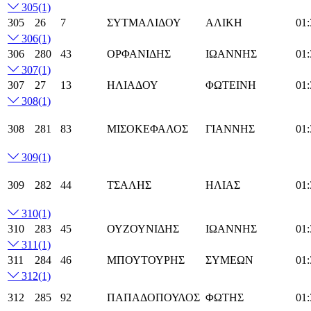
305
(1)
305
26
7
ΣΥΤΜΑΛΙΔΟΥ
ΑΛΙΚΗ
01:
306
(1)
306
280
43
ΟΡΦΑΝΙΔΗΣ
ΙΩΑΝΝΗΣ
01:
307
(1)
307
27
13
ΗΛΙΑΔΟΥ
ΦΩΤΕΙΝΗ
01:
308
(1)
308
281
83
ΜΙΣΟΚΕΦΑΛΟΣ
ΓΙΑΝΝΗΣ
01:
309
(1)
309
282
44
ΤΣΑΛΗΣ
ΗΛΙΑΣ
01:
310
(1)
310
283
45
ΟΥΖΟΥΝΙΔΗΣ
ΙΩΑΝΝΗΣ
01:
311
(1)
311
284
46
ΜΠΟΥΤΟΥΡΗΣ
ΣΥΜΕΩΝ
01:
312
(1)
312
285
92
ΠΑΠΑΔΟΠΟΥΛΟΣ
ΦΩΤΗΣ
01: