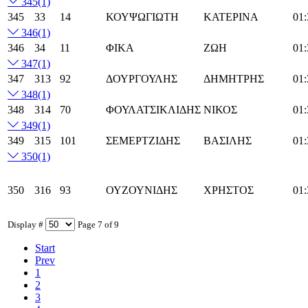
345
(1)
345
33
14
ΚΟΥΨΩΓΙΩΤΗ
ΚΑΤΕΡΙΝΑ
01:
346
(1)
346
34
11
ΦΙΚΑ
ΖΩΗ
01:
347
(1)
347
313
92
ΔΟΥΡΓΟΥΛΗΣ
ΔΗΜΗΤΡΗΣ
01:
348
(1)
348
314
70
ΦΟΥΛΑΤΣΙΚΛΙΔΗΣ
ΝΙΚΟΣ
01:
349
(1)
349
315
101
ΣΕΜΕΡΤΖΙΔΗΣ
ΒΑΣΙΛΗΣ
01:
350
(1)
350
316
93
ΟΥΖΟΥΝΙΔΗΣ
ΧΡΗΣΤΟΣ
01:
Display #
Page 7 of 9
Start
Prev
1
2
3