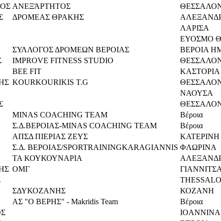
ΟΣ
ΑΝΕΞΆΡΤΗΤΟΣ
ΘΕΣΣΑΛΟ
Σ
ΔΡΟΜΕΑΣ ΘΡΑΚΗΣ
ΑΛΕΞΑΝΔ
ΛΑΡΙΣΑ
ΕΥΟΣΜΟ Θ
ΣΥΛΛΟΓΟΣ ΔΡΟΜΕΩΝ ΒΕΡΟΙΑΣ
ΒΕΡΟΙΑ Η
Σ
IMPROVE FITNESS STUDIO
ΘΕΣΣΑΛΟ
BEE FIT
ΚΑΣΤΟΡΙΑ
ΗΣ
KOURKOURIKIS T.G
ΘΕΣΣΑΛΟ
ΝΑΟΥΣΑ
Σ
ΘΕΣΣΑΛΟ
MINAS COACHING TEAM
Βέροια
Σ.Δ.ΒΕΡΟΙΑΣ-MINAS COACHING TEAM
Βέροια
ΑΠΣΔ ΠΙΕΡΙΑΣ ΖΕΥΣ
ΚΑΤΕΡΙΝΗ
Σ.Δ. ΒΕΡΟΙΑΣ/SPORTRAININGKARAGIANNIS
ΦΛΩΡΙΝΑ
ΤΑ ΚΟΥΚΟΥΝΑΡΙΑ
AΛΕΞΑΝΔΡ
ΗΣ
ΟΜΓ
ΓΙΑΝΝΙΤΣ
Σ
THESSALO
ΣΔΥΚΟΖΑΝΗΣ
ΚΟΖΑΝΗ
ΑΣ "Ο ΒΕΡΗΣ" - Makridis Team
Βέροια
ΟΣ
IOANNINA