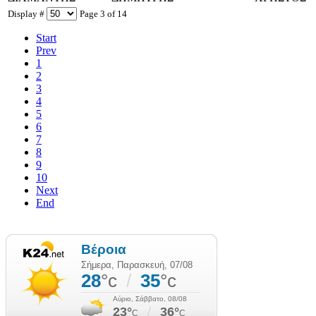
Display #
Page 3 of 14
Start
Prev
1
2
3
4
5
6
7
8
9
10
Next
End