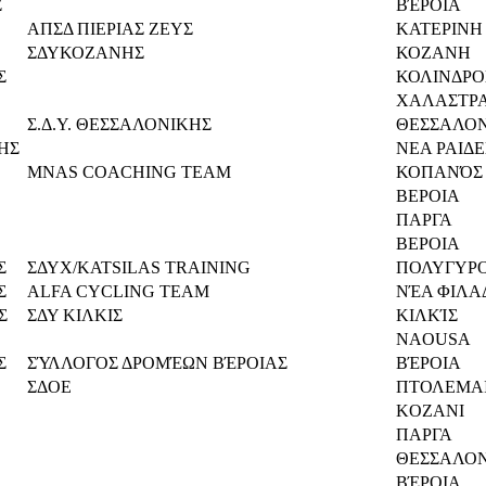
Σ
ΒΈΡΟΙΑ
ΑΠΣΔ ΠΙΕΡΙΑΣ ΖΕΥΣ
ΚΑΤΕΡΙΝΗ
ΣΔΥΚΟΖΑΝΗΣ
ΚΟΖΑΝΗ
Σ
ΚΟΛΙΝΔΡΟ
ΧΑΛΑΣΤΡ
Σ.Δ.Υ. ΘΕΣΣΑΛΟΝΙΚΗΣ
ΘΕΣΣΑΛΟ
ΗΣ
ΝΕΑ ΡΑΙΔ
MNAS COACHING TEAM
ΚΟΠΑΝΌΣ
ΒΕΡΟΙΑ
ΠΑΡΓΑ
ΒΕΡΟΙΑ
Σ
ΣΔΥΧ/KATSILAS TRAINING
ΠΟΛΥΓΥΡ
Σ
ALFA CYCLING TEAM
ΝΈΑ ΦΙΛΑ
Σ
ΣΔΥ ΚΙΛΚΙΣ
ΚΙΛΚΊΣ
NAOUSA
Σ
ΣΎΛΛΟΓΟΣ ΔΡΟΜΈΩΝ ΒΈΡΟΙΑΣ
ΒΈΡΟΙΑ
ΣΔΟΕ
ΠΤΟΛΕΜΑ
KOZANI
ΠΑΡΓΑ
ΘΕΣΣΑΛΟ
ΒΈΡΟΙΑ