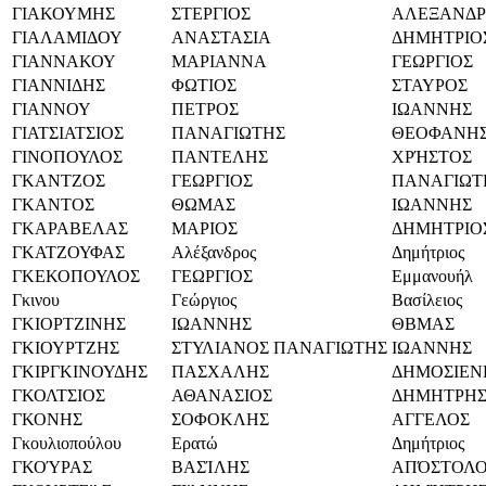
ΓΙΑΚΟΥΜΗΣ
ΣΤΕΡΓΙΟΣ
ΑΛΕΞΑΝΔΡ
ΓΙΑΛΑΜΙΔΟΥ
ΑΝΑΣΤΑΣΙΑ
ΔΗΜΗΤΡΙΟ
ΓΙΑΝΝΑΚΟΥ
ΜΑΡΙΑΝΝΑ
ΓΕΩΡΓΙΟΣ
ΓΙΑΝΝΙΔΗΣ
ΦΩΤΙΟΣ
ΣΤΑΥΡΟΣ
ΓΙΑΝΝΟΥ
ΠΕΤΡΟΣ
ΙΩΑΝΝΗΣ
ΓΙΑΤΣΙΑΤΣΙΟΣ
ΠΑΝΑΓΙΩΤΗΣ
ΘΕΟΦΑΝΗ
ΓΙΝΟΠΟΥΛΟΣ
ΠΑΝΤΕΛΗΣ
ΧΡΉΣΤΟΣ
ΓΚΑΝΤΖΟΣ
ΓΕΩΡΓΙΟΣ
ΠΑΝΑΓΙΩΤ
ΓΚΑΝΤΟΣ
ΘΩΜΑΣ
ΙΩΑΝΝΗΣ
ΓΚΑΡΑΒΕΛΑΣ
ΜΑΡΙΟΣ
ΔΗΜΗΤΡΙΟ
ΓΚΑΤΖΟΥΦΑΣ
Αλέξανδρος
Δημήτριος
ΓΚΕΚΟΠΟΥΛΟΣ
ΓΕΩΡΓΙΟΣ
Εμμανουήλ
Γκινου
Γεώργιος
Βασίλειος
ΓΚΙΟΡΤΖΙΝΗΣ
ΙΩΑΝΝΗΣ
ΘΒΜΑΣ
ΓΚΙΟΥΡΤΖΗΣ
ΣΤΥΛΙΑΝΟΣ ΠΑΝΑΓΙΩΤΗΣ
ΙΩΑΝΝΗΣ
ΓΚΙΡΓΚΙΝΟΥΔΗΣ
ΠΑΣΧΑΛΗΣ
ΔΗΜΟΣΙΕΝ
ΓΚΟΛΤΣΙΟΣ
ΑΘΑΝΑΣΙΟΣ
ΔΗΜΗΤΡΗ
ΓΚΟΝΗΣ
ΣΟΦΟΚΛΗΣ
ΑΓΓΕΛΟΣ
Γκουλιοπούλου
Ερατώ
Δημήτριος
ΓΚΟΎΡΑΣ
ΒΑΣΊΛΗΣ
ΑΠΌΣΤΟΛ