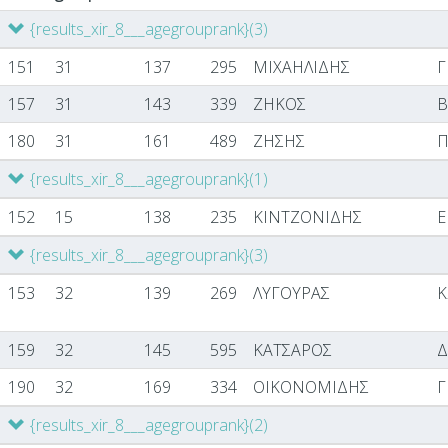
{results_xir_8___agegrouprank}
(3)
151
31
137
295
ΜΙΧΑΗΛΙΔΗΣ
Γ
157
31
143
339
ΖΗΚΟΣ
Β
180
31
161
489
ΖΗΣΗΣ
Π
{results_xir_8___agegrouprank}
(1)
152
15
138
235
ΚΙΝΤΖΟΝΙΔΗΣ
Ε
{results_xir_8___agegrouprank}
(3)
153
32
139
269
ΛΥΓΟΥΡΑΣ
Κ
159
32
145
595
ΚΑΤΣΑΡΟΣ
Δ
190
32
169
334
ΟΙΚΟΝΟΜΙΔΗΣ
Γ
{results_xir_8___agegrouprank}
(2)