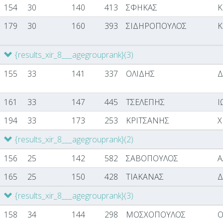
154
30
140
413
ΣΦΗΚΑΣ
Κ
179
30
160
393
ΣΙΔΗΡΟΠΟΥΛΟΣ
Κ
{results_xir_8___agegrouprank}
(3)
155
33
141
337
ΟΛΙΔΗΣ
161
33
147
445
ΤΣΕΛΕΠΗΣ
Ι
194
33
173
253
ΚΡΙΤΣΑΝΗΣ
Χ
{results_xir_8___agegrouprank}
(2)
156
25
142
582
ΣΑΒΟΠΟΥΛΟΣ
Α
165
25
150
428
ΤΙΑΚΑΝΑΣ
Δ
{results_xir_8___agegrouprank}
(3)
158
34
144
298
ΜΟΣΧΟΠΟΥΛΟΣ
Ο