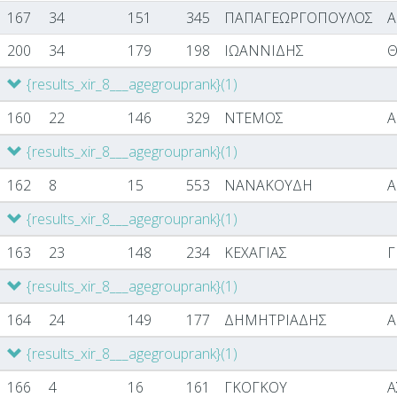
167
34
151
345
ΠΑΠΑΓΕΩΡΓΟΠΟΥΛΟΣ
Α
200
34
179
198
ΙΩΑΝΝΙΔΗΣ
Θ
{results_xir_8___agegrouprank}
(1)
160
22
146
329
ΝΤΕΜΟΣ
{results_xir_8___agegrouprank}
(1)
162
8
15
553
ΝΑΝΑΚΟΥΔΗ
Α
{results_xir_8___agegrouprank}
(1)
163
23
148
234
ΚΕΧΑΓΙΑΣ
Γ
{results_xir_8___agegrouprank}
(1)
164
24
149
177
ΔΗΜΗΤΡΙΑΔΗΣ
Α
{results_xir_8___agegrouprank}
(1)
166
4
16
161
ΓΚΟΓΚΟΥ
Α