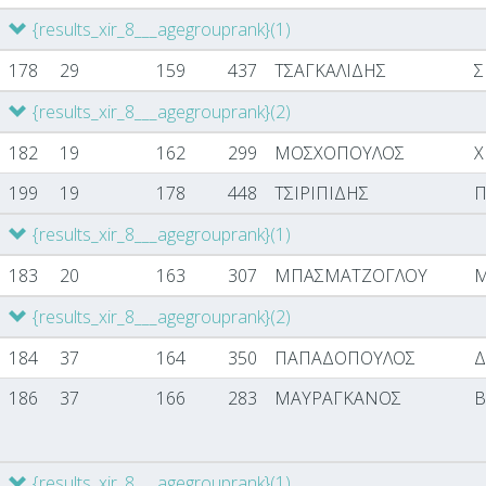
{results_xir_8___agegrouprank}
(1)
178
29
159
437
ΤΣΑΓΚΑΛΙΔΗΣ
Σ
{results_xir_8___agegrouprank}
(2)
182
19
162
299
ΜΟΣΧΟΠΟΥΛΟΣ
Χ
199
19
178
448
ΤΣΙΡΙΠΙΔΗΣ
Π
{results_xir_8___agegrouprank}
(1)
183
20
163
307
ΜΠΑΣΜΑΤΖΟΓΛΟΥ
{results_xir_8___agegrouprank}
(2)
184
37
164
350
ΠΑΠΑΔΟΠΟΥΛΟΣ
186
37
166
283
ΜΑΥΡΑΓΚΑΝΟΣ
Β
{results_xir_8___agegrouprank}
(1)