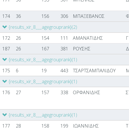
174
36
156
306
ΜΠΑΞΕΒΑΝΟΣ
Φ
{results_xir_8___agegrouprank}
(2)
172
26
154
111
ΑΜΑΝΑΤΙΔΗΣ
Γ
187
26
167
381
ΡΟΥΣΗΣ
Δ
{results_xir_8___agegrouprank}
(1)
175
6
19
443
ΤΣΑΡΤΣΑΜΠΑΛΙΔΟΥ
Μ
{results_xir_8___agegrouprank}
(1)
176
27
157
338
ΟΡΦΑΝΙΔΗΣ
Σ
{results_xir_8___agegrouprank}
(1)
177
28
158
199
ΙΩΑΝΝΙΔΗΣ
Τ