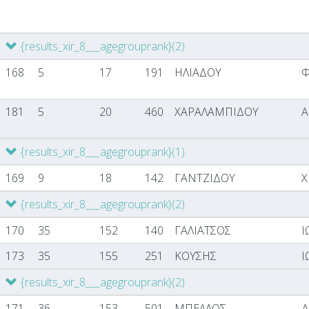
{results_xir_8___agegrouprank}
(2)
168
5
17
191
ΗΛΙΑΔΟΥ
Φ
181
5
20
460
ΧΑΡΑΛΑΜΠΙΔΟΥ
Α
{results_xir_8___agegrouprank}
(1)
169
9
18
142
ΓΑΝΤΖΙΔΟΥ
Χ
{results_xir_8___agegrouprank}
(2)
170
35
152
140
ΓΑΛΙΑΤΣΟΣ
Ι
173
35
155
251
ΚΟΥΣΗΣ
Ι
{results_xir_8___agegrouprank}
(2)
171
36
153
501
ΜΠΕΛΛΟΣ