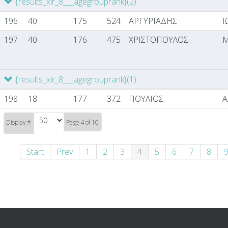
{results_xir_8___agegrouprank}
(2)
196
40
175
524
ΑΡΓΥΡΙΑΔΗΣ
Ι
197
40
176
475
ΧΡΙΣΤΟΠΟΥΛΟΣ
Μ
{results_xir_8___agegrouprank}
(1)
198
18
177
372
ΠΟΥΛΙΟΣ
Α
Display #
Page 4 of 10
Start
Prev
1
2
3
4
5
6
7
8