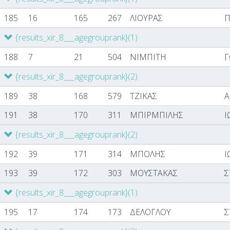
185
16
165
267
ΛΙΟΥΡΑΣ
Π
{results_xir_8___agegrouprank}
(1)
188
7
21
504
ΝΙΜΠΙΤΗ
Γ
{results_xir_8___agegrouprank}
(2)
189
38
168
579
ΤΖΙΚΑΣ
Α
191
38
170
311
ΜΠΙΡΜΠΙΛΗΣ
Ι
{results_xir_8___agegrouprank}
(2)
192
39
171
314
ΜΠΟΛΗΣ
Ι
193
39
172
303
ΜΟΥΣΤΑΚΑΣ
Σ
{results_xir_8___agegrouprank}
(1)
195
17
174
173
ΔΕΛΟΓΛΟΥ
Σ