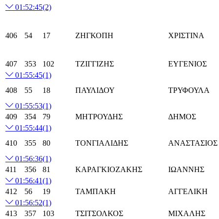
01:52:45
(2)
406
54
17
ΖΗΓΚΟΠΗ
ΧΡΙΣΤΙΝΑ
407
353
102
ΤΖΙΓΓΙΖΗΣ
ΕΥΓΕΝΙΟΣ
01:55:45
(1)
408
55
18
ΠΑΥΛΙΔΟΥ
ΤΡΥΦΟΥΛΑ
01:55:53
(1)
409
354
79
ΜΗΤΡΟΥΔΗΣ
ΔΗΜΟΣ
01:55:44
(1)
410
355
80
ΤΟΝΓΙΑΛΙΔΗΣ
ΑΝΑΣΤΑΣΙΟΣ
01:56:36
(1)
411
356
81
ΚΑΡΑΓΚΙΟΖΑΚΗΣ
ΙΩΑΝΝΗΣ
01:56:41
(1)
412
56
19
ΤΑΜΠΑΚΗ
ΑΓΓΕΛΙΚΗ
01:56:52
(1)
413
357
103
ΤΣΙΤΣΟΛΚΟΣ
ΜΙΧΑΛΗΣ